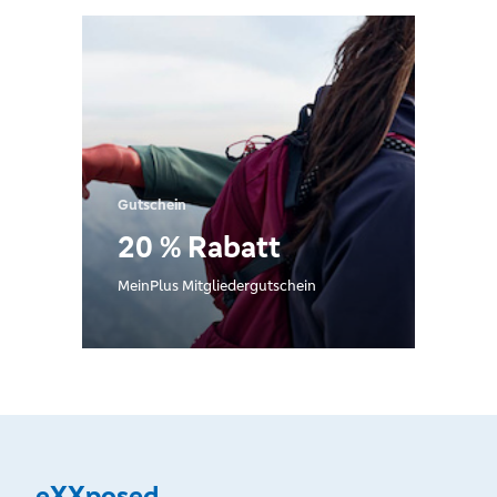
Gutschein
20 % Rabatt
MeinPlus Mitgliedergutschein
eXXposed