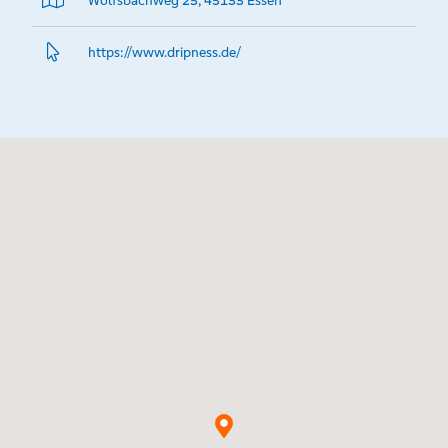
Wolfsbachweg 25, 45133 Essen
https://www.­dripness.­de/