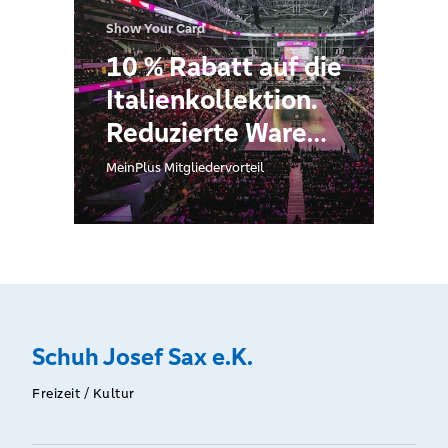
Show Your Card
10 % Rabatt auf die
Italienkollektion.
Reduzierte Ware
ist ausgeschlossen.
MeinPlus Mitgliedervorteil
Schuh Josef Sax e.K.
Freizeit / Kultur