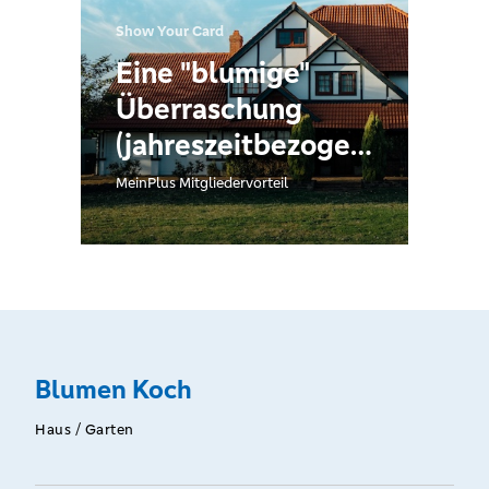
Show Your Card
Eine "blumige"
Überraschung
(jahreszeitbezogen)
bei jedem Einkauf
MeinPlus Mitgliedervorteil
ab 20 €
Blumen Koch
Haus / Garten