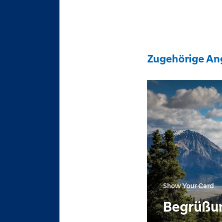
Zugehörige An
Show Your Card
Begrüßu