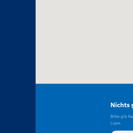
Nichts
Bitte gib N
Lupe.