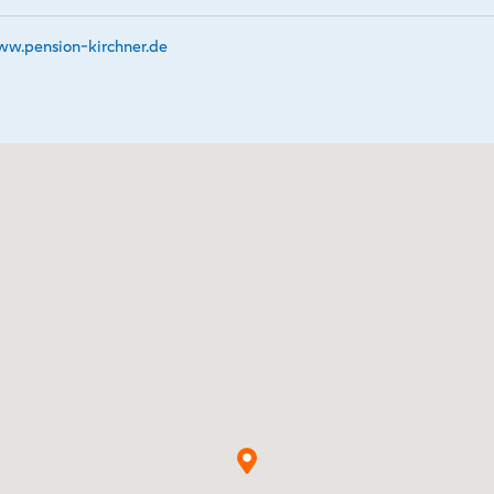
w.­pension-kirchner.­de