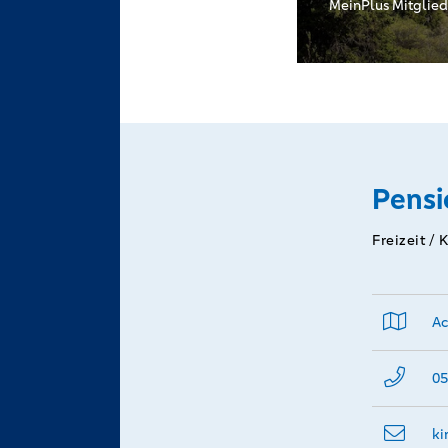
MeinPlus Mitglied
Pensi
Freizeit / 
Ac
05
ki