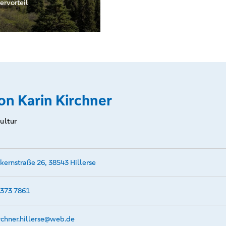
ervorteil
on Karin Kirchner
Kultur
kernstraße 26, 38543 Hillerse
373 7861
rchner.hillerse@­web.de