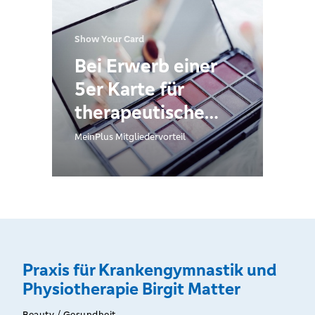
Show Your Card
Bei Erwerb einer
5er Karte für
therapeutische
Zwecke erhalten
MeinPlus Mitgliedervorteil
Sie ein
hochwertiges
Überraschungsgeschenk.
Praxis für Krankengymnastik und
Physiotherapie Birgit Matter
Beauty / Gesundheit