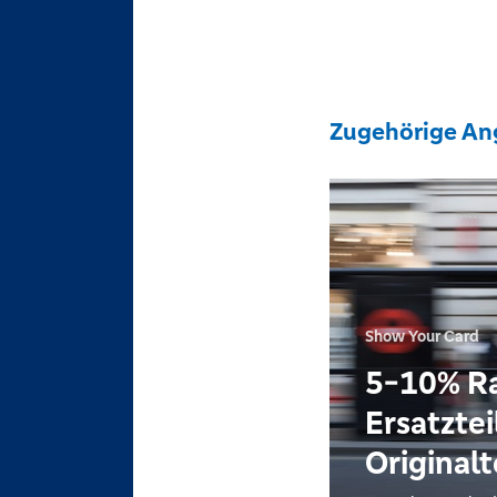
Zugehörige An
Show Your Card
5-10% Ra
Ersatztei
Originalt