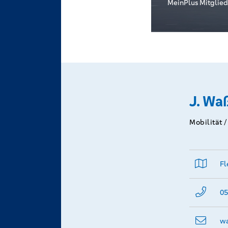
MeinPlus Mitglied
J. W
Mobilität 
Fl
05
wa