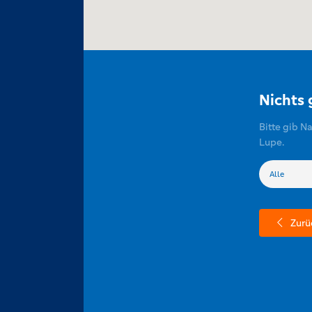
Nichts
Bitte gib N
Lupe.
Zurü