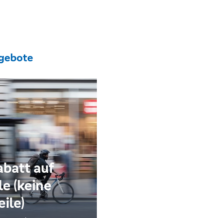
gebote
batt auf
le (keine
eile)