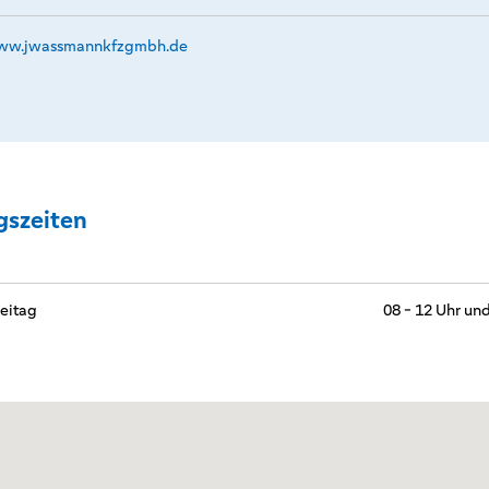
w.­jwassmannkfzgmbh.­de
gszeiten
eitag
08 - 12 Uhr und