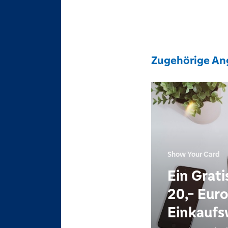
Zugehörige An
Show Your Card
Ein Grati
20,- Eur
Einkaufs