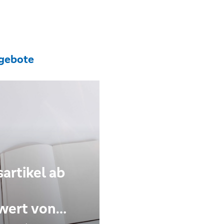
gebote
sartikel ab
o
wert von