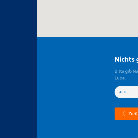
Nichts
Bitte gib N
Lupe.
Zurü