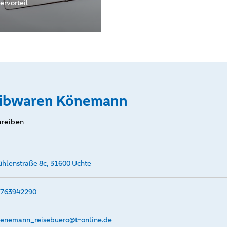
nd
ervorteil
rf (mit
 nicht
rbar)
eibwaren Könemann
hreiben
hlenstraße 8c, 31600 Uchte
763942290
enemann_reisebuero@­t-online.de