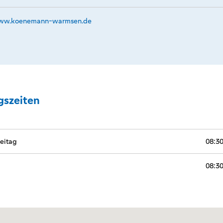
w.­koenemann-warmsen.­de
gszeiten
eitag
08:30
08:30