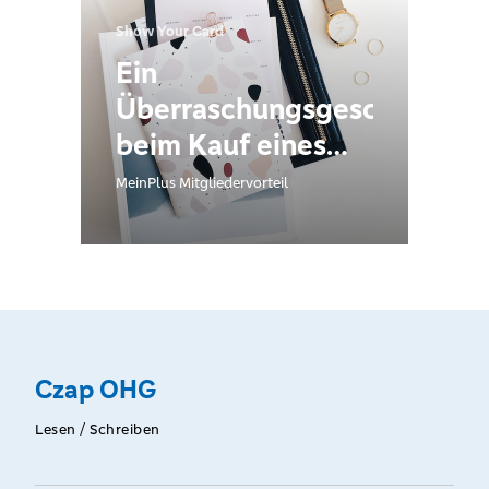
Show Your Card
Ein
Überraschungsgeschenk
beim Kauf eines
Schulrucksackes
MeinPlus Mitgliedervorteil
Czap OHG
Lesen / Schreiben