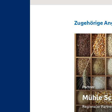
Zugehörige An
Partner
Mühle S
Regionaler Partne