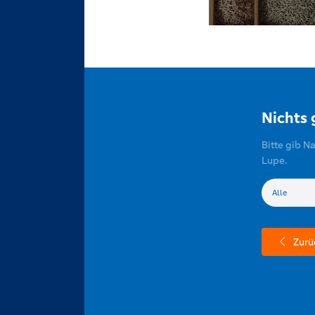
Nichts
Bitte gib N
Lupe.
Zurü