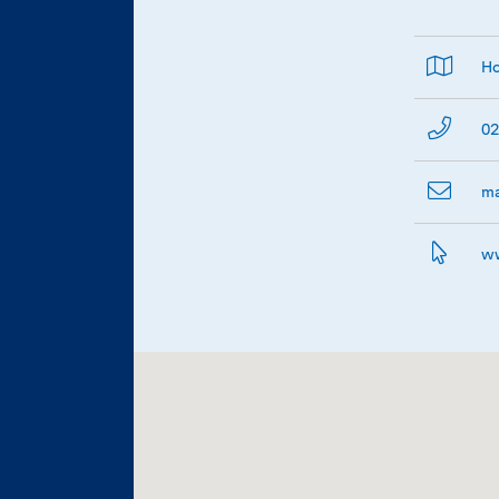
Ho
02
ma
ww