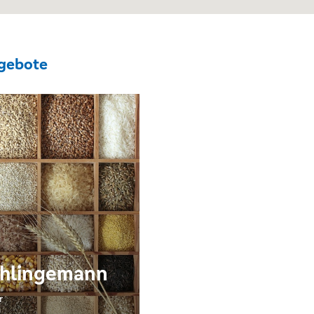
gebote
chlingemann
r