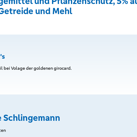
gemittel und Pflanzenschutz, 5% a
 Getreide und Mehl
's
eil bei Volage der goldenen girocard.
 Schlingemann
ten