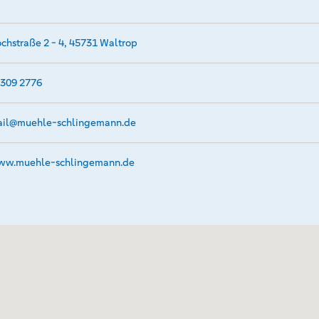
chstraße 2 - 4, 45731 Waltrop
309 2776
il@­muehle-schlingemann.de
w.­muehle-schlingemann.­de