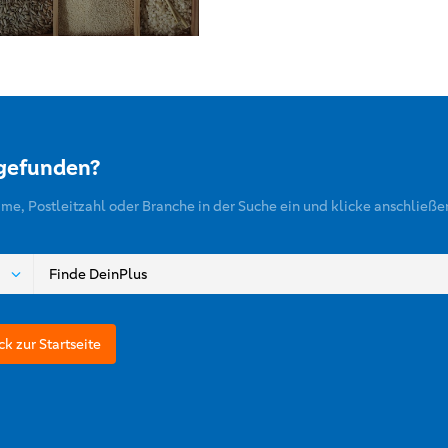
 gefunden?
ame, Postleitzahl oder Branche in der Suche ein und klicke anschließe
ck zur Startseite