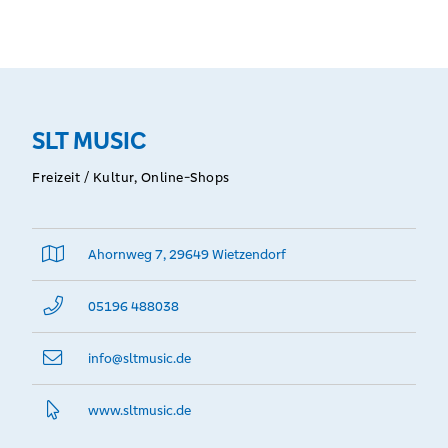
SLT MUSIC
Freizeit / Kultur, Online-Shops
Ahornweg 7, 29649 Wietzendorf
05196 488038
info@­sltmusic.de
www.­sltmusic.­de