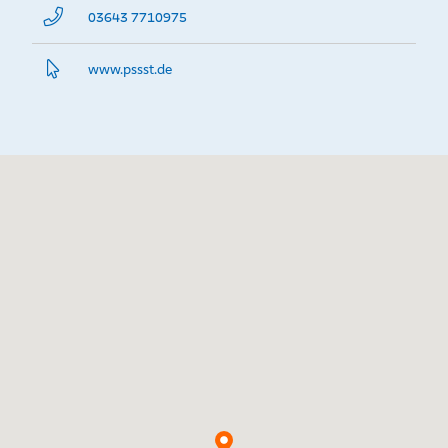
03643 7710975
www.­pssst.­de