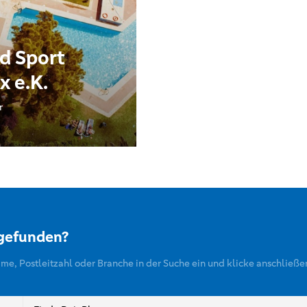
d Sport
x e.K.
r
 gefunden?
ame, Postleitzahl oder Branche in der Suche ein und klicke anschließe