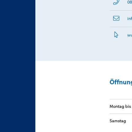
08
in
ww
Öffnun
Montag bis 
Samstag