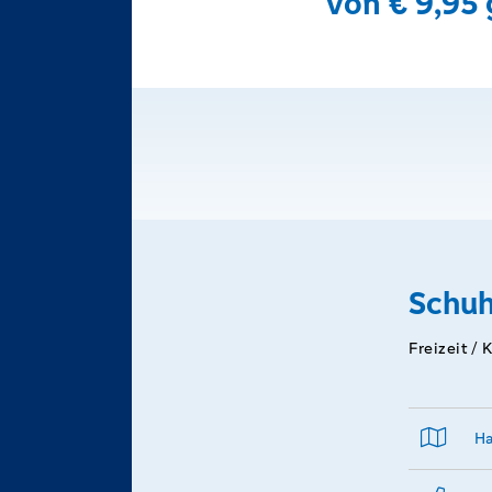
von € 9,95 g
Schuh
Freizeit / 
Ha