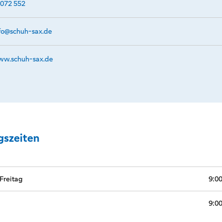
072 552
fo@­schuh-sax.de
w.­schuh-sax.­de
gszeiten
Freitag
9:00
9:00