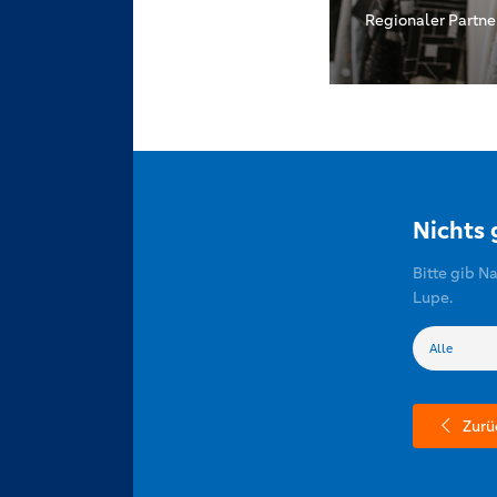
Regionaler Partne
Nichts
Bitte gib N
Lupe.
Zurü