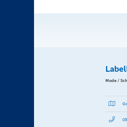
Label
Mode / Sc
Go
03