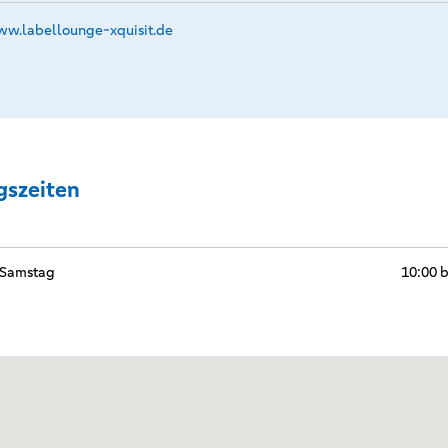
w.­labellounge-xquisit.­de
gszeiten
 Samstag
10:00 b