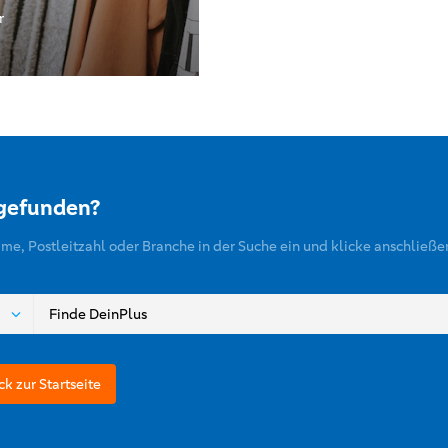
r
 gefunden?
ame, Postleitzahl oder Branche in der Suche ein und klicke anschließe
ck zur Startseite