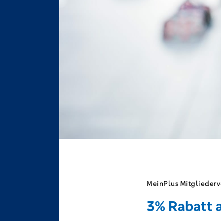
MeinPlus Mitgliederv
3% Rabatt a