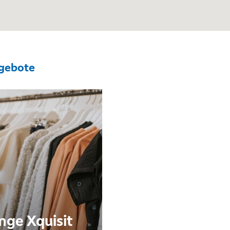
gebote
nge Xquisit