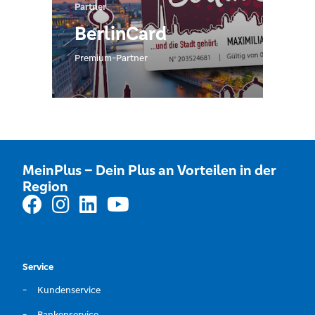
Partner
BerlinCard
Premium-Partner
MeinPlus – Dein Plus an Vorteilen in der
Region
Service
Kundenservice
Bankenservice