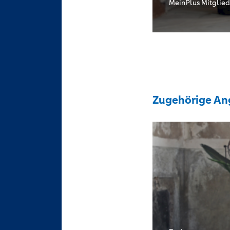
MeinPlus Mitglied
Zugehörige An