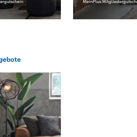
ergutschein
MeinPlus Mitgliedergutsch
gebote