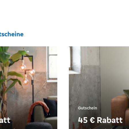
tscheine
Gutschein
att
45 € Rabatt