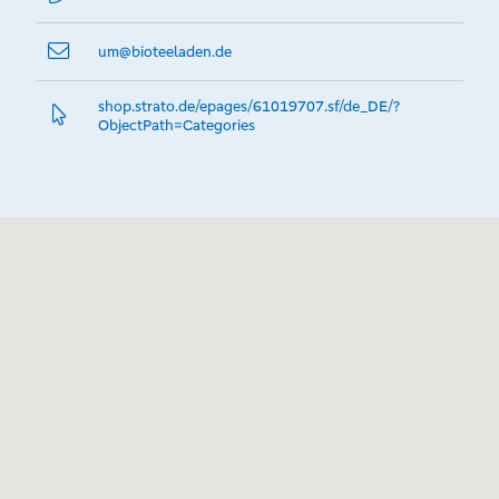
um@­bioteeladen.de
shop.­strato.­de/epages/61019707.­sf/de_DE/?
ObjectPath=Categories