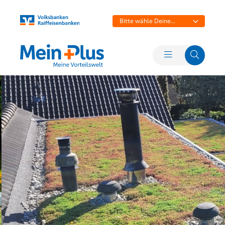
Bitte wähle Deine
Bank aus