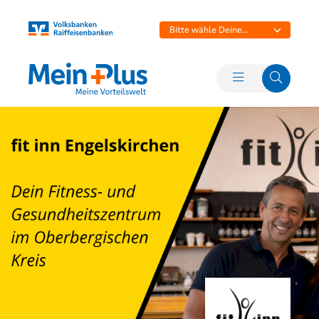
Bitte wähle Deine
Bank aus