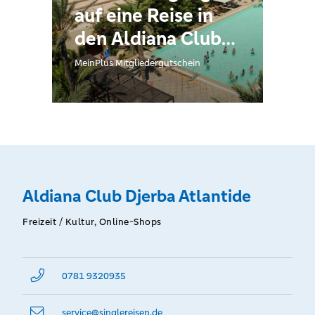
auf eine Reise in
den Aldiana Club
Djerba Atlantide
MeinPlus Mitgliedergutschein
Aldiana Club Djerba Atlantide
Freizeit / Kultur, Online-Shops
0781 9320935
service@­singlereisen.de