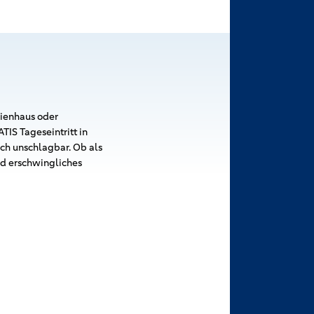
rienhaus oder
IS Tageseintritt in
h unschlagbar. Ob als
nd erschwingliches