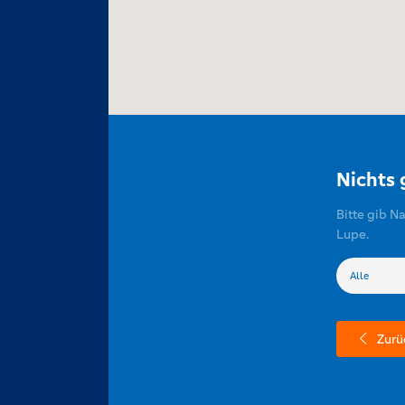
Nichts
Bitte gib N
Lupe.
Zurü