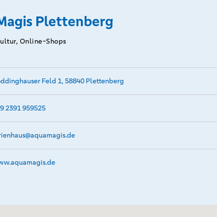
agis Plettenberg
Kultur, Online-Shops
ddinghauser Feld 1, 58840 Plettenberg
9 2391 959525
rienhaus@­aquamagis.de
w.­aquamagis.­de