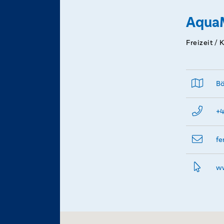
AquaM
Freizeit / 
Bö
+4
fe
ww