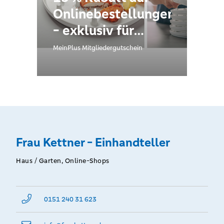
Onlinebestellungen
- exklusiv für
registrierte
MeinPlus Mitgliedergutschein
Mitglieder unter
www.meinplus.de
Frau Kettner - Einhandteller
Haus / Garten, Online-Shops
0151 240 31 623