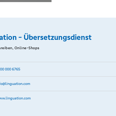
te Weg zu
v
tigen
ungen.
ation - Übersetzungsdienst
hreiben, Online-Shops
00 000 6765
fo@­linguation.com
w.­linguation.­com