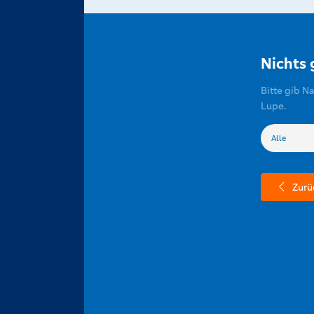
Nichts
Bitte gib N
Lupe.
Zurü