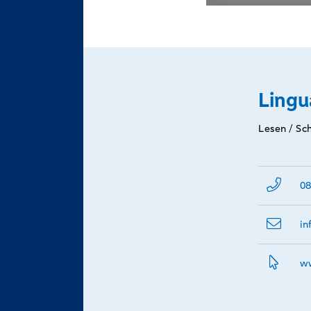
schnells
qualitati
hochwer
Übersetz
Lingu
Lesen / Sc
08
in
ww