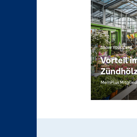
Show Your Card
Vorteil i
Zündhölz
MeinPlus Mitglied