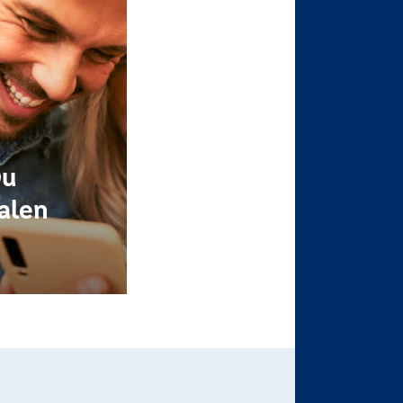
Du
ialen
e