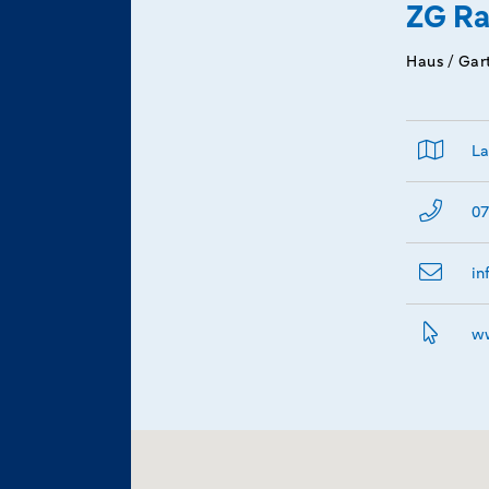
ZG Ra
Haus / Gar
La
07
in
ww