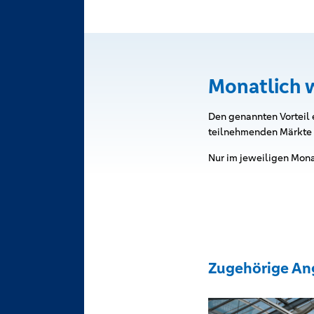
Monatlich w
Den genannten Vorteil e
teilnehmenden Märkte s
Nur im jeweiligen Mona
Zugehörige An