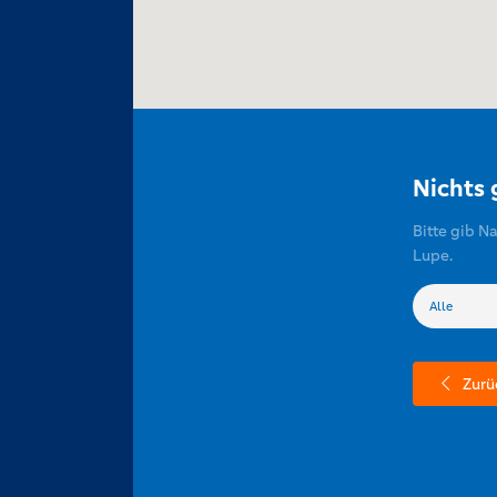
Nichts
Bitte gib N
Lupe.
Zurü