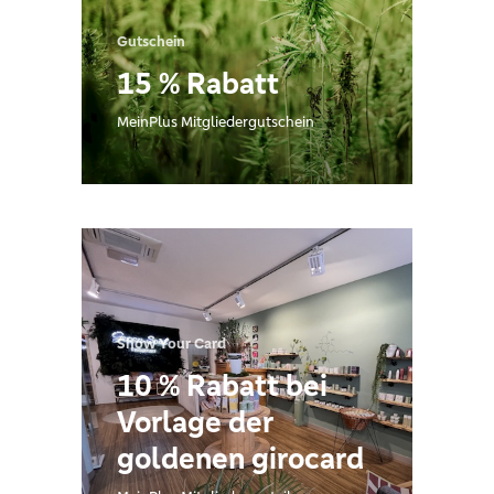
Gutschein
15 % Rabatt
MeinPlus Mitgliedergutschein
Show Your Card
10 % Rabatt bei
Vorlage der
goldenen girocard