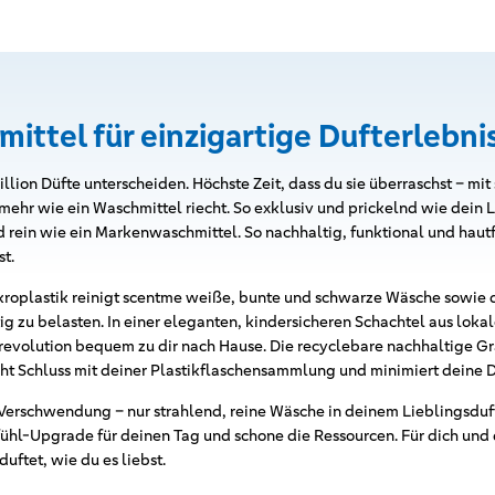
ittel für einzigartige Dufterlebni
llion Düfte unterscheiden. Höchste Zeit, dass du sie überraschst – mi
mehr wie ein Waschmittel riecht. So exklusiv und prickelnd wie dein 
 rein wie ein Markenwaschmittel. So nachhaltig, funktional und hautf
t.
ikroplastik reinigt scentme weiße, bunte und schwarze Wäsche sowie
g zu belasten. In einer eleganten, kindersicheren Schachtel aus lo
revolution bequem zu dir nach Hause. Die recyclebare nachhaltige G
t Schluss mit deiner Plastikflaschensammlung und minimiert deine D
Verschwendung – nur strahlend, reine Wäsche in deinem Lieblingsduft
ühl-Upgrade für deinen Tag und schone die Ressourcen. Für dich und 
uftet, wie du es liebst.