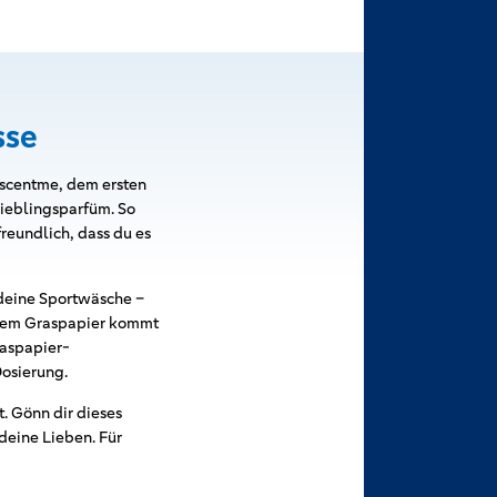
sse
t scentme, dem ersten
Lieblingsparfüm. So
reundlich, dass du es
 deine Sportwäsche –
kalem Graspapier kommt
raspapier-
osierung.
. Gönn dir dieses
deine Lieben. Für