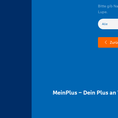
Bitte gib N
Lupe.
Zurü
MeinPlus – Dein Plus an 