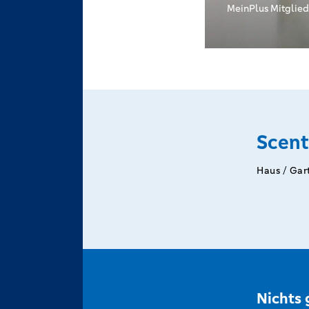
MeinPlus Mitglied
Scen
Haus / Gar
Nichts