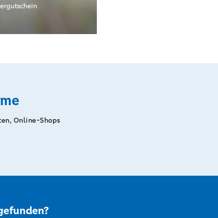
ergutschein
tme
ten, Online-Shops
 gefunden?