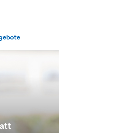
gebote
att