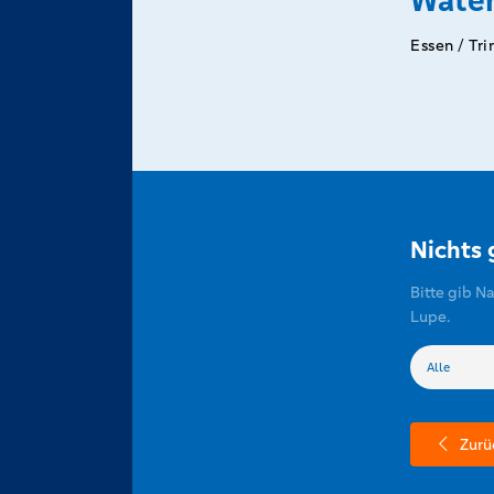
Wate
Essen / Tr
Nichts
Bitte gib N
Lupe.
Zurü