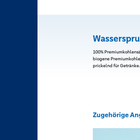
Wasserspru
100% Premiumkohlensäu
biogene Premiumkohlens
prickelnd für Getränke.
Zugehörige An