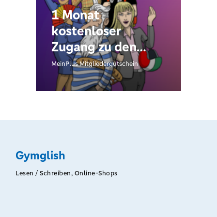
1 Monat
kostenloser
Zugang zu den
Sprachkursen
MeinPlus Mitgliedergutschein
Gymglish
Lesen / Schreiben, Online-Shops