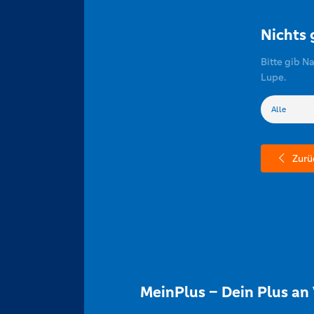
Nichts
Bitte gib N
Lupe.
Zurü
MeinPlus – Dein Plus an 