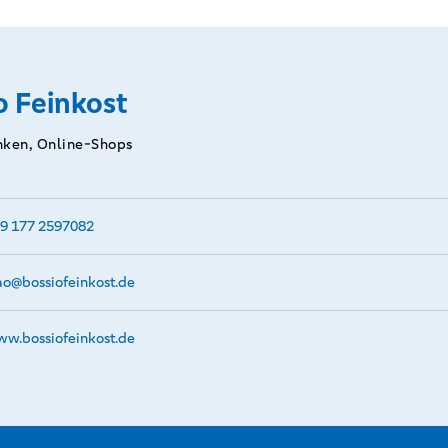
o Feinkost
inken, Online-Shops
9 177 2597082
ao@­bossiofeinkost.de
w.­bossiofeinkost.­de