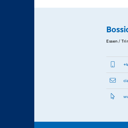
Bossi
Essen / Tr
+4
ci
ww