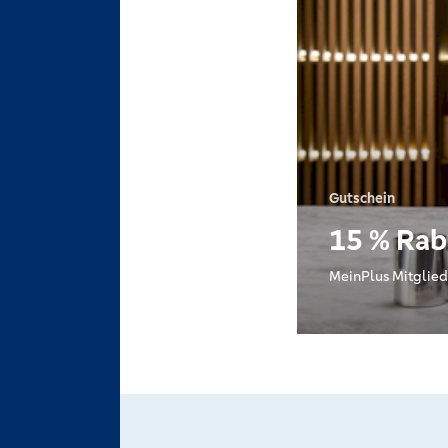
Gutschein
15 % Rab
MeinPlus Mitglied