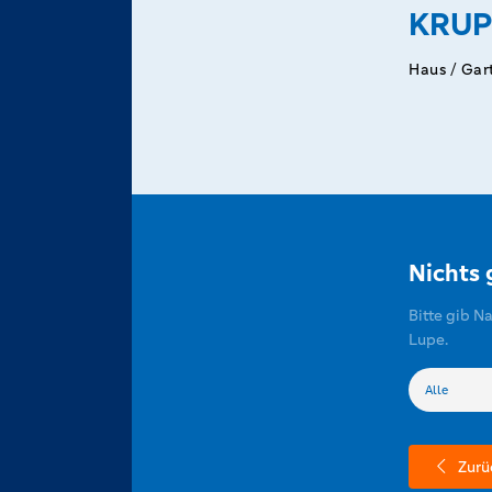
KRUP
Haus / Gar
Nichts
Bitte gib N
Lupe.
Zurü