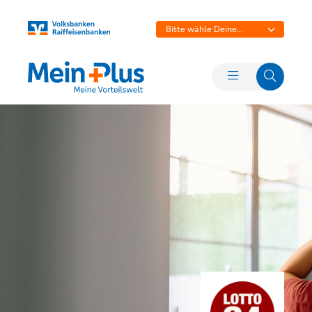
Bitte wähle Deine
Bank aus