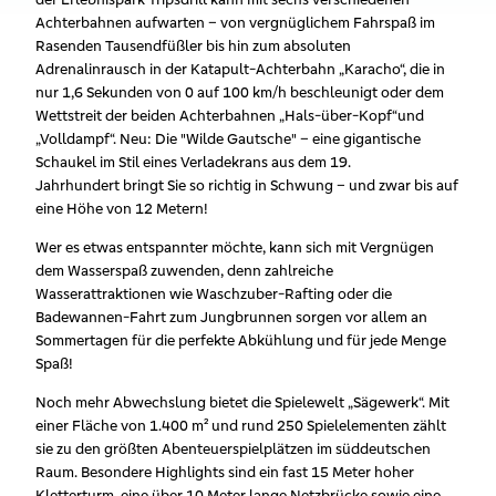
Achterbahnen aufwarten – von vergnüglichem Fahrspaß im
Rasenden Tausendfüßler bis hin zum absoluten
Adrenalinrausch in der Katapult-Achterbahn „Karacho“, die in
nur 1,6 Sekunden von 0 auf 100 km/h beschleunigt oder dem
Wettstreit der beiden Achterbahnen „Hals-über-Kopf“und
„Volldampf“. Neu: Die "Wilde Gautsche" – eine gigantische
Schaukel im Stil eines Verladekrans aus dem 19.
Jahrhundert bringt Sie so richtig in Schwung – und zwar bis auf
eine Höhe von 12 Metern!
Wer es etwas entspannter möchte, kann sich mit Vergnügen
dem Wasserspaß zuwenden, denn zahlreiche
Wasserattraktionen wie Waschzuber-Rafting oder die
Badewannen-Fahrt zum Jungbrunnen sorgen vor allem an
Sommertagen für die perfekte Abkühlung und für jede Menge
Spaß!
Noch mehr Abwechslung bietet die Spielewelt „Sägewerk“. Mit
einer Fläche von 1.400 m² und rund 250 Spielelementen zählt
sie zu den größten Abenteuerspielplätzen im süddeutschen
Raum. Besondere Highlights sind ein fast 15 Meter hoher
Kletterturm, eine über 10 Meter lange Netzbrücke sowie eine