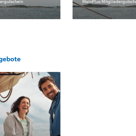
ergutschein
MeinPlus Mitgliedergutsch
gebote