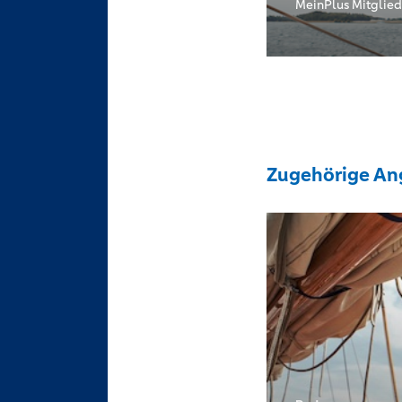
MeinPlus Mitglied
Zugehörige An