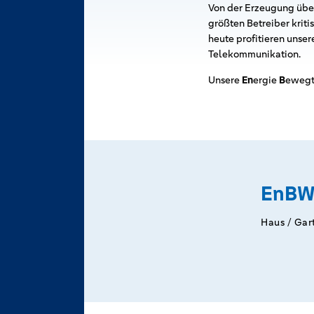
Von der Erzeugung über 
größten Betreiber kriti
heute profitieren unse
Telekommunikation.
Unsere
En
ergie
B
eweg
EnB
Haus / Gar