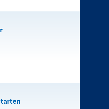
r
starten