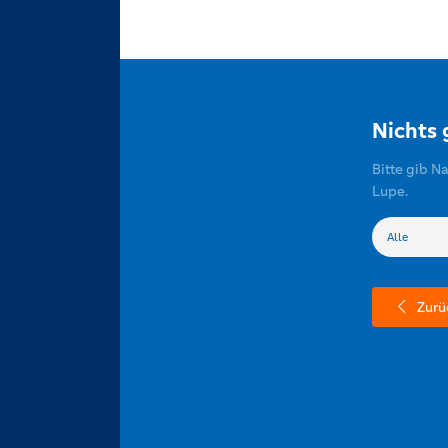
Nichts
Bitte gib N
Lupe.
Zurü