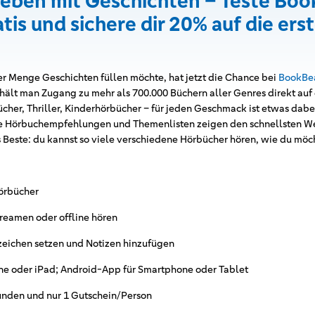
Leben mit Geschichten – Teste Boo
tis und sichere dir 20% auf die ers
er Menge Geschichten füllen möchte, hat jetzt die Chance bei
BookBe
hält man Zugang zu mehr als 700.000 Büchern aller Genres direkt au
cher, Thriller, Kinderhörbücher – für jeden Geschmack ist etwas dabe
he Hörbuchempfehlungen und Themenlisten zeigen den schnellsten W
 Beste: du kannst so viele verschiedene Hörbücher hören, wie du möch
örbücher
eamen oder offline hören
ichen setzen und Notizen hinzufügen
 oder iPad; Android-App für Smartphone oder Tablet
nden und nur 1 Gutschein/Person