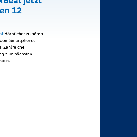
kBeat jetzt
ten 12
at
Hörbücher zu hören.
f dem Smartphone.
i! Zahlreiche
eg zum nächsten
test.