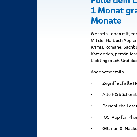
Fülle dein 
1 Monat gra
Monate
Wer sein Leben mit jed
Mit der Hörbuch App er
Krimis, Romane, Sachbü
Kategorien, persönlic
Lieblingsbuch. Und das
Angebotsdetails:
• Zugriff auf alle H
• Alle Hörbücher str
• Persönliche Leseze
• iOS-App für iPhone
• Gilt nur für Neuku