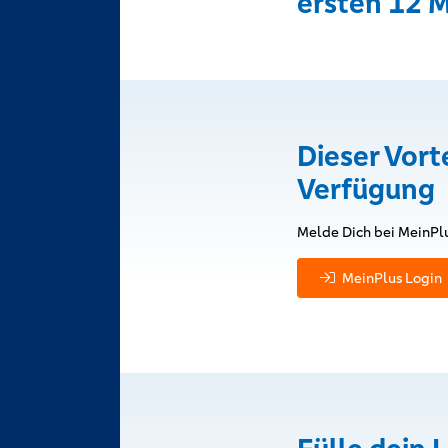
ersten 12 
Dieser Vort
Verfügung
Melde Dich bei MeinPlu
MeinPlus Login