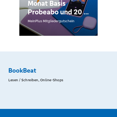
Monat Basis
Probeabo und 20 %
auf die ersten 12
MeinPlus Mitgliedergutschein
Monate
BookBeat
Lesen / Schreiben, Online-Shops