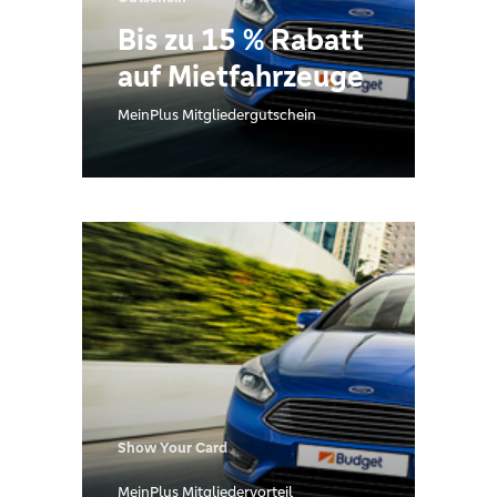
Bis zu 15 % Rabatt
auf Mietfahrzeuge
MeinPlus Mitgliedergutschein
Show Your Card
MeinPlus Mitgliedervorteil