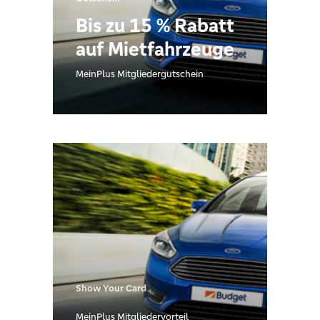
Bis zu 15 % Rabatt
auf Mietfahrzeuge
MeinPlus Mitgliedergutschein
Show Your Card
MeinPlus Mitgliedervorteil