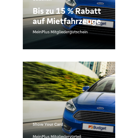
Bis zu 15 % Rabatt
auf Mietfahrzeuge
MeinPlus Mitgliedergutschein
Show Your Card
MeinPlus Mitgliedervorteil