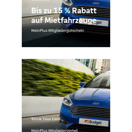
Bis zu 15 % Rabatt
auf Mietfahrzeuge
MeinPlus Mitgliedergutschein
Show Your Card
MeinPlus Mitgliedervorteil