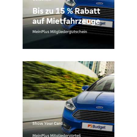
Bis zu 15 % Rabatt
auf Mietfahrzeuge
MeinPlus Mitgliedergutschein
Show Your Card
MeinPlus Mitgliedervorteil