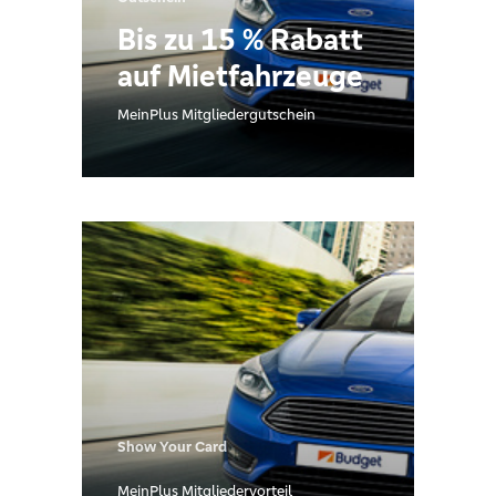
Bis zu 15 % Rabatt
auf Mietfahrzeuge
MeinPlus Mitgliedergutschein
Show Your Card
MeinPlus Mitgliedervorteil