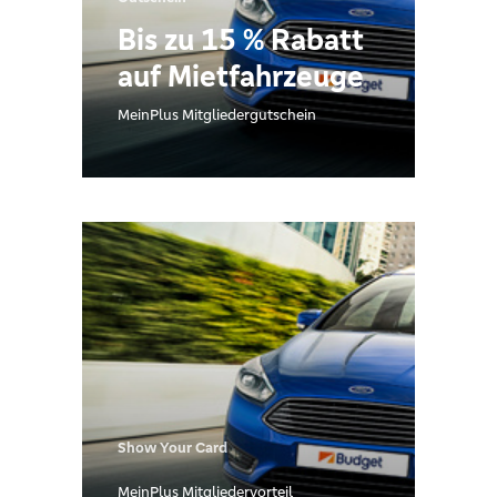
Bis zu 15 % Rabatt
auf Mietfahrzeuge
MeinPlus Mitgliedergutschein
Show Your Card
MeinPlus Mitgliedervorteil