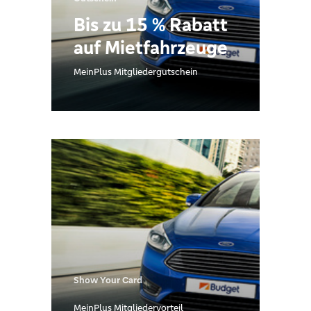
Bis zu 15 % Rabatt
auf Mietfahrzeuge
MeinPlus Mitgliedergutschein
Show Your Card
MeinPlus Mitgliedervorteil