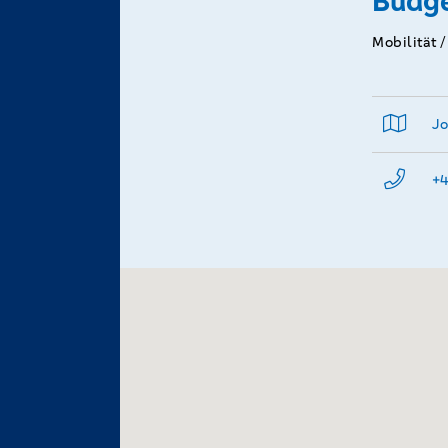
Budge
Mobilität 
Jo
+4