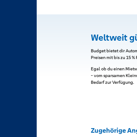
Weltweit g
Budget bietet dir Autom
Preisen mit bis zu 15 %
Egal ob du einen Mietw
- vom sparsamen Kleinw
Bedarf zur Verfügung.
Zugehörige An