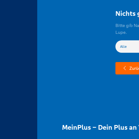
Nichts
Bitte gib N
Lupe.
Zurü
MeinPlus – Dein Plus an 