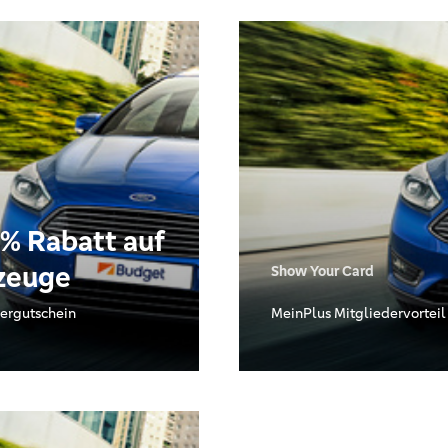
 % Rabatt auf
zeuge
Show Your Card
ergutschein
MeinPlus Mitgliedervorteil