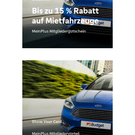
Bis zu 15 % Rabatt
auf Mietfahrzeuge
MeinPlus Mitgliedergutschein
Show Your Card
MeinPlus Mitgliedervorteil