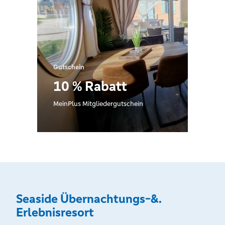
Gutschein
10 % Rabatt
MeinPlus Mitgliedergutschein
Seaside Übernachtungs-&.
Erlebnisresort