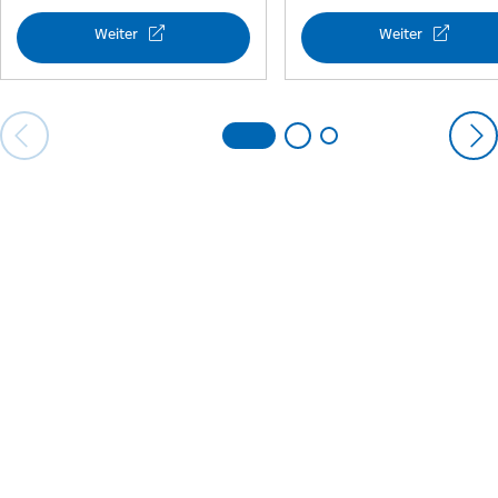
und
Schokospezialitäten
Weiter
Weiter